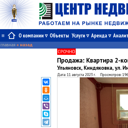
≡
О компании
Объекты
Услуги
Аренда
Анали
главная
« назад
СРОЧНО
Продажа:
Квартира 2-к
Ульяновск, Киндяковка, ул. И
Дата: 11 августа 2023 г.
Просмотров: 19