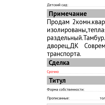
Детский сад:
Примечание
Продам 2комн.квар
изолированы,т
раздельный.Тамб
дворец,ДК Соврем
транспорта.
Сделка
Срочно
Титул
Форма собственности:
Прописанные:
то