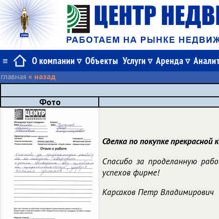
≡
О компании
Объекты
Услуги
Аренда
Анали
главная
« назад
Фото
Сделка по покупке прекрасной
Спасибо за проделанную рабо
успехов фирме!
Карсаков Петр Владимирович