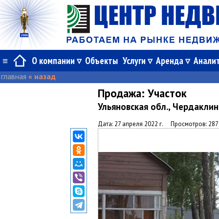
≡
О компании
Объекты
Услуги
Аренда
Анали
главная
« назад
Продажа:
Участок
Ульяновская обл., Чердакли
Дата: 27 апреля 2022 г.
Просмотров: 287