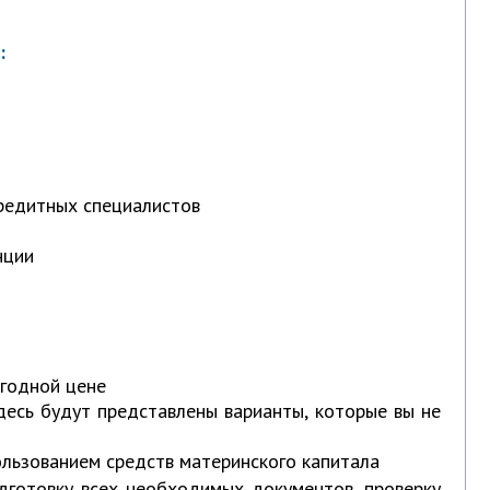
:
редитных специалистов
нции
годной цене
ь будут представлены варианты, которые вы не
зованием средств материнского капитала
готовку всех необходимых документов, проверку