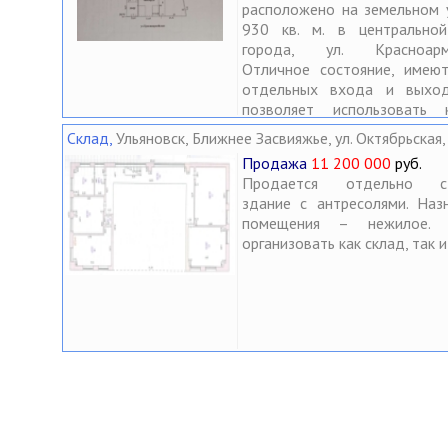
расположено на земельном 
930 кв. м. в центральной
города, ул. Красноарме
Отличное состояние, имею
отдельных входа и выход
позволяет использовать 
часть здания разде
Склад
,
Ульяновск, Ближнее Засвияжье, ул. Октябрьская,
индивидуальное отопл
Продажа
11 200 000
руб.
Помещение может 
Продается отдельно с
использовано как для комме
здание с антресолями. Наз
деятельности и как жилой
помещения – нежилое.
две семьи.
организовать как склад, так и