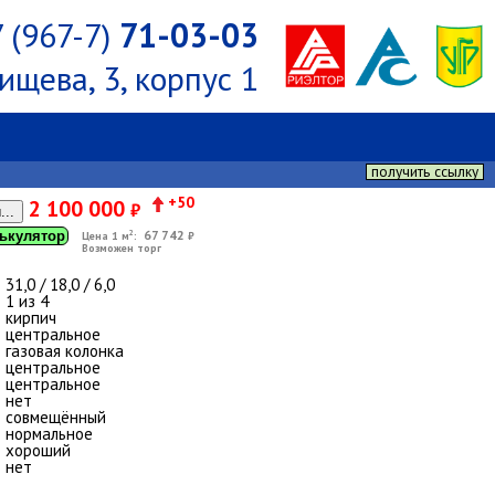
 (967-7)
71-03-03
ищева, 3, корпус 1
получить ссылку
+50
2 100 000
₽
...
67 742
ькулятор
2
Цена 1 м
:
₽
Возможен торг
31,0 / 18,0 / 6,0
1 из 4
кирпич
центральное
газовая колонка
центральное
центральное
нет
совмещённый
нормальное
хороший
нет