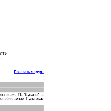
СТИ
ч
Показать модуль
ьем этаже ТЦ "Цунами" на
деонаблюдение. Пультовая