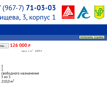
 (967-7)
71-03-03
ищева, 3, корпус 1
получить ссылку
126 000
₽
ны...
600
2
Цена 1 м
:
₽
1
1
свободного назначения
3 из 3
2
210,0 м