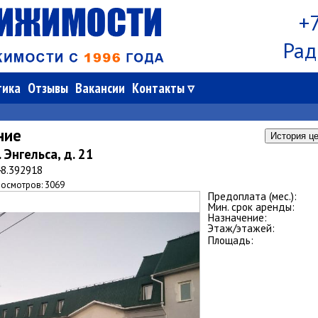
+7
Рад
тика
Отзывы
Вакансии
Контакты
ние
История це
. Энгельса, д. 21
48.392918
осмотров: 3069
Предоплата (мес.):
Мин. срок аренды:
Назначение:
Этаж/этажей:
Площадь: