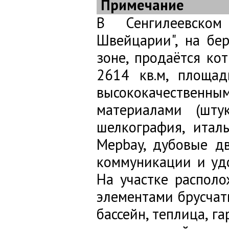
Примечание
В Сенгилеевском
Швейцарии", на бер
зоне, продаётся ко
2614 кв.м, площад
высококачестве
материалами (шту
шелкография, италь
Mepbay, дубовые дв
коммуникации и удо
На участке располо
элементами брусчатк
бассейн, теплица, г