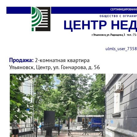
СЕРТИФИЦИРОВАННО
О Б Щ Е С Т В О С О Г Р А Н И Ч
ЦЕНТР НЕ
г. Ульяновск, ул. Радищева, 3 тел.: 7
ulmls_user_7358
Продажа:
2-комнатная квартира
Ульяновск, Центр, ул. Гончарова, д. 56