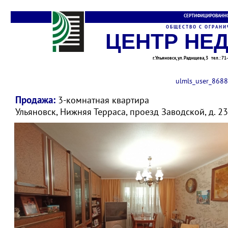
СЕРТИФИЦИРОВАННО
О Б Щ Е С Т В О С О Г Р А Н И Ч
ЦЕНТР НЕ
г. Ульяновск, ул. Радищева, 3 тел.: 7
ulmls_user_8688
Продажа:
3-комнатная квартира
Ульяновск, Нижняя Терраса, проезд Заводской, д. 2